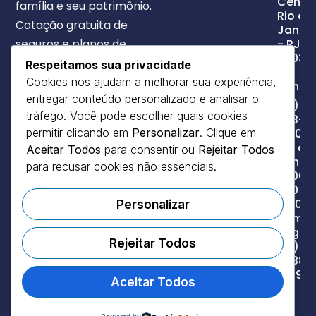
Centro
família e seu patrimônio.
Rio de
Cotação gratuita de
Janeir
seguros e planos de
- RJ,
20031-
saúde. Atendimento
Respeitamos sua privacidade
010
humanizado em todo o
Cookies nos ajudam a melhorar sua experiência,
conta
entregar conteúdo personalizado e analisar o
Brasil.
(21)
tráfego. Você pode escolher quais cookies
2113-
1000 -
permitir clicando em
Personalizar
. Clique em
Rio de
Aceitar Todos
para consentir ou
Rejeitar Todos
Janeir
para recusar cookies não essenciais.
0800
220
1020 -
Personalizar
Demai
Regiõe
Rejeitar Todos
(21)
99388
1499
Aceitar Todos