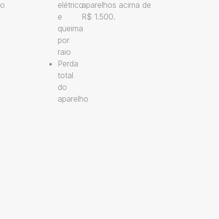
ão
elétrico
aparelhos acima de
e
R$ 1.500.
queima
por
raio
Perda
total
do
aparelho