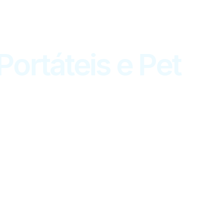
ortáteis e Pet
t