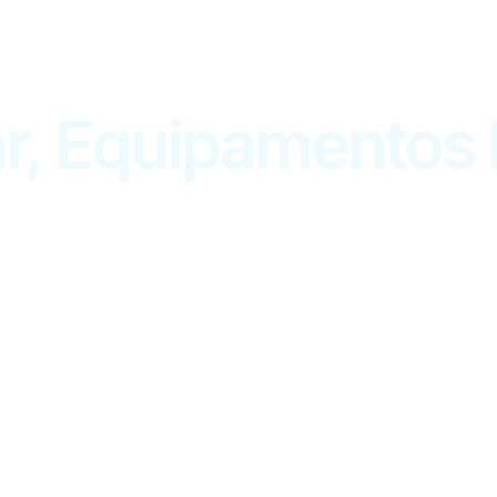
r, Equipamentos P
Início
|
Seguros
|
Seguro Celular, Equipamentos Portáteis e Pe