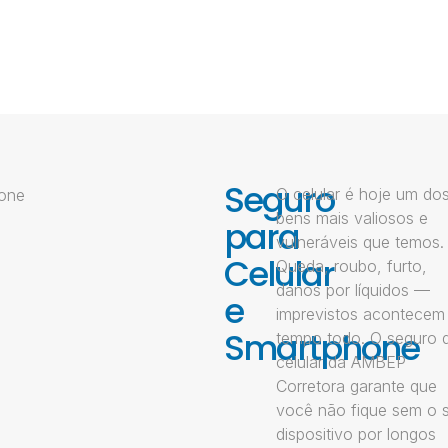
Seguro
O celular é hoje um do
bens mais valiosos e
para
vulneráveis que temos.
Celular
Queda, roubo, furto,
danos por líquidos —
e
imprevistos acontecem
Smartphone
tempo todo. O seguro 
celular da AMBEP
Corretora garante que
você não fique sem o 
dispositivo por longos