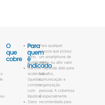
O
Para
s
Roubo
Para qualquer
que
quem
e
pessoa que possui
furto
um smartphone de
cobre
é
qualificado
médio ou alto valor
indicado
Danos
e depende dele para
 o
acidentais
trabalho,
de
(quedas,
comunicação e
contato
organização
com
pessoal. A cobertura
seu
líquidos)
é especialmente
Dano
recomendada para