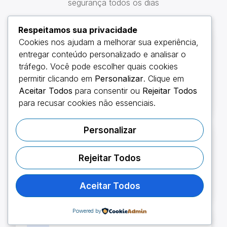
segurança todos os dias
Respeitamos sua privacidade
Cookies nos ajudam a melhorar sua experiência,
🏍️
entregar conteúdo personalizado e analisar o
tráfego. Você pode escolher quais cookies
Colisão e perda total
permitir clicando em
Personalizar
. Clique em
Cobertura em caso de acidentes, quedas e perda
Aceitar Todos
para consentir ou
Rejeitar Todos
total da moto.
para recusar cookies não essenciais.
Personalizar
🔐
Rejeitar Todos
Roubo e furto
Proteção contra roubo ou furto do seu veículo.
Aceitar Todos
Powered by