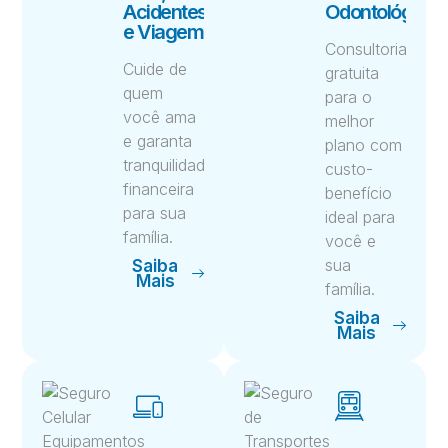
Acidentes
Odontológico
e Viagem
Consultoria
Cuide de
gratuita
quem
para o
você ama
melhor
e garanta
plano com
tranquilidade
custo-
financeira
benefício
para sua
ideal para
família.
você e
sua
Saiba
Mais
família.
Saiba
Mais