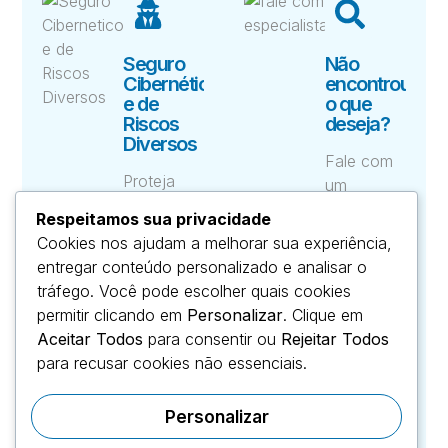
Seguro
Não
Cibernético
encontrou
e de
o que
Riscos
deseja?
Diversos
Fale com
Proteja
um
sua
especialista
Respeitamos sua privacidade
empresa
— juntos
Cookies nos ajudam a melhorar sua experiência,
contra
vamos
entregar conteúdo personalizado e analisar o
ataques
encontrar
tráfego. Você pode escolher quais cookies
hackers,
a proteção
permitir clicando em
Personalizar
. Clique em
vazamento
ideal.
Aceitar Todos
para consentir ou
Rejeitar Todos
de dados
Cotação
para recusar cookies não essenciais.
e
Gratuita
ransomware.
Personalizar
Cobertura
completa