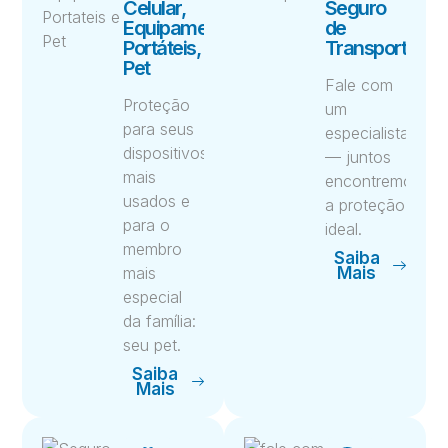
Celular,
Seguro
Equipamentos
de
Portáteis,
Transportes
Pet
Fale com
Proteção
um
para seus
especialista
dispositivos
— juntos
mais
encontremos
usados e
a proteção
para o
ideal.
membro
Saiba
mais
Mais
especial
da família:
seu pet.
Saiba
Mais