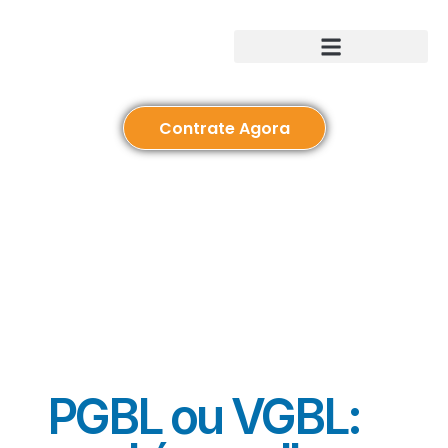
Saúde para sua empresa
Contrate Agora
PGBL ou VGBL: