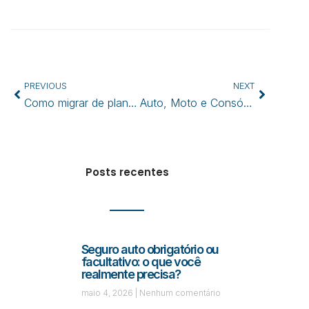
PREVIOUS
NEXT
Como migrar de plano de saúde sem perder a carência
Auto, Moto e Consórcio
Posts recentes
Seguro auto obrigatório ou
facultativo: o que você
realmente precisa?
maio 4, 2026
Nenhum comentário