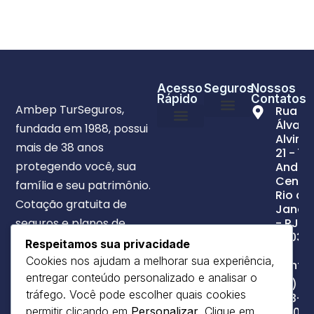
Acesso
Seguros
Nossos
Rápido
Contatos
Ambep TurSeguros,
Rua
Álvaro
fundada em 1988, possui
Quem somos
Para você
Para seu Auto
Para sua empresa
Saúde para Você
Saúde para sua empresa
Notícias / Eventos
Alvim,
Quem somos
Para você
Para seu Auto
Para sua empresa
Saúde para Você
Saúde para sua empresa
Notícias / Eventos
mais de 38 anos
21 - 7º
protegendo você, sua
Andar 
Centro
família e seu patrimônio.
Rio de
Cotação gratuita de
Janeir
seguros e planos de
- RJ,
20031-
saúde. Atendimento
Respeitamos sua privacidade
010
humanizado em todo o
Cookies nos ajudam a melhorar sua experiência,
conta
entregar conteúdo personalizado e analisar o
Brasil.
(21)
tráfego. Você pode escolher quais cookies
2113-
1000 -
permitir clicando em
Personalizar
. Clique em